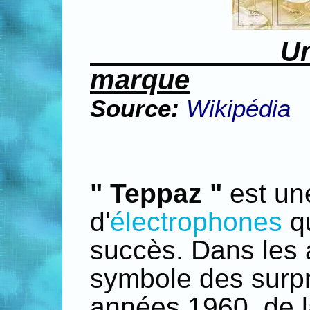
Un peu d'h
marque
Source:
Wikipédia
" Teppaz "
est un
d'
électrophones
q
succès. Dans les 
symbole des surpri
années 1960, de l