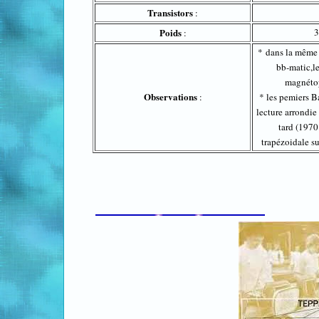
Transistors
:
Poids
3
:
* dans la même 
bb-matic,le
magnéto
Observations
:
* les pemiers Ba
lecture arrondie 
tard (1970?
trapézoidale su