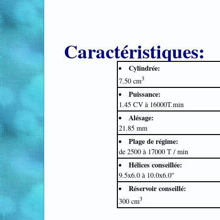
Caractéristiques:
Cylindrée:
3
7.50 cm
Puissance:
1.45 CV à 16000T.min
Alésage:
21.85 mm
Plage de régime:
de 2500 à 17000 T / min
Hélices conseillée:
9.5x6.0 à 10.0x6.0"
Réservoir conseillé:
3
300 cm