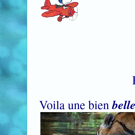
.
.
En parl
bell
Voila une bien