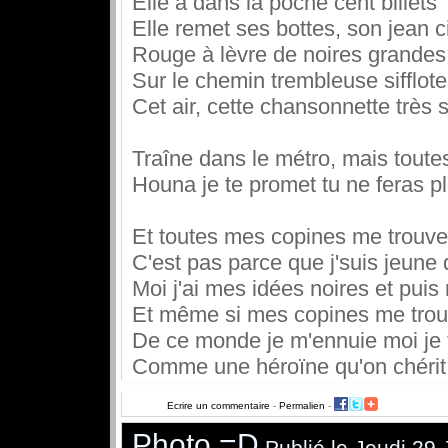
Elle a dans la poche cent billets
Elle remet ses bottes, son jean c
Rouge à lèvre de noires grandes
Sur le chemin trembleuse sifflote
Cet air, cette chansonnette très s
Traîne dans le métro, mais toute
Houna je te promet tu ne feras plu
Et toutes mes copines me trouven
C'est pas parce que j'suis jeune 
Moi j'ai mes idées noires et puis
Et même si mes copines me trouv
De ce monde je m'ennuie moi je t
Comme une héroïne qu'on chérit 
Ecrire un commentaire
-
Permalien
-
Photo =D
Publié le Jeudi 29 