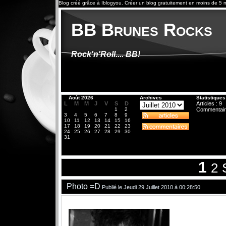
Blog créé grâce à
Iblogyou
.
Créer un blog
gratuitement en moins de 5 m
BB Brunes Rocks
Rock'n'Roll.... BB!
«
Août 2026
Archives
Statistiques
L
M
M
J
V
S
D
Articles : 9
1
2
Commentair
3
4
5
6
7
8
9
10
11
12
13
14
15
16
17
18
19
20
21
22
23
24
25
26
27
28
29
30
31
1
2
Photo =D
Publié le Jeudi 29 Juillet 2010 à 00:28:50