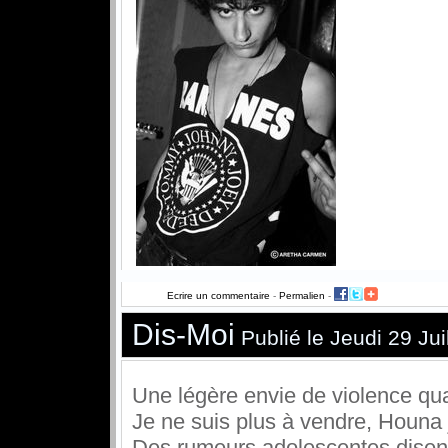
Ecrire un commentaire
-
Permalien
-
Dis-Moi
Publié le Jeudi 29 Jui
Une légère envie de violence qua
Je ne suis plus à vendre, Houna
Des rumeurs adolescentes disent