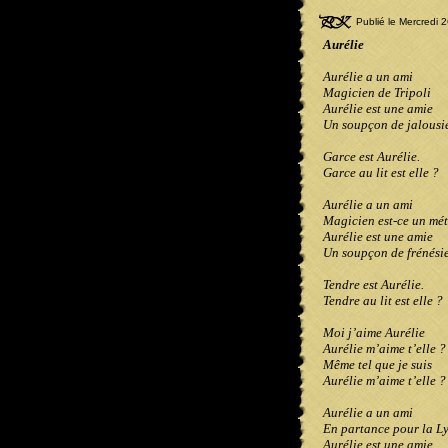
Publié le Mercredi 
Aurélie
Aurélie a un ami
Magicien de Tripoli
Aurélie est une amie
Un soupçon de jalousi
Garce est Aurélie.
Garce au lit est elle ?
Aurélie a un ami
Magicien est-ce un mét
Aurélie est une amie
Un soupçon de frénési
Tendre est Aurélie.
Tendre au lit est elle ?
Moi j’aime Aurélie
Aurélie m’aime t’elle ?
Même tel que je suis
Aurélie m’aime t’elle ?
Aurélie a un ami
En partance pour la L
Aurélie est une amie