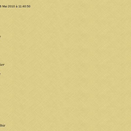
26 Mai 2010 à 11:40:50
e
ier
e
ybie