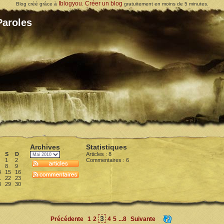
Iblogyou
Créer un blog
Blog créé grâce à
.
gratuitement en moins de 5 minutes.
Paroles
Archives
Statistiques
S
D
Articles : 8
1
2
Commentaires :
6
8
9
4
15
16
1
22
23
8
29
30
3
Précédente
1
2
4
5
...8
Suivante