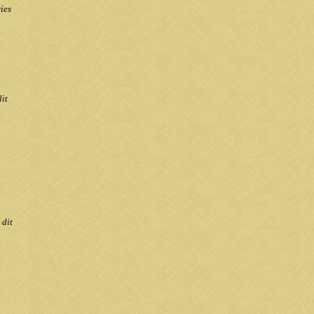
ies
lit
i
 dit