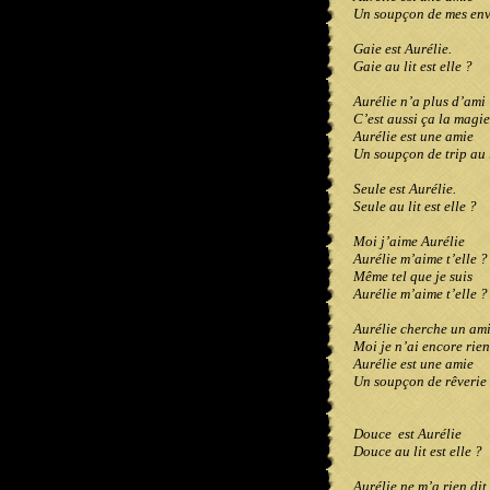
Un soupçon de mes env
Gaie est Aurélie.
Gaie au lit est elle ?
Aurélie n’a plus d’ami
C’est aussi ça la magie
Aurélie est une amie
Un soupçon de trip au 
Seule est Aurélie.
Seule au lit est elle ?
Moi j’aime Aurélie
Aurélie m’aime t’elle ?
Même tel que je suis
Aurélie m’aime t’elle ?
Aurélie cherche un am
Moi je n’ai encore rien
Aurélie est une amie
Un soupçon de rêverie
Douce
est Aurélie
Douce au lit est elle ?
Aurélie ne m’a rien dit