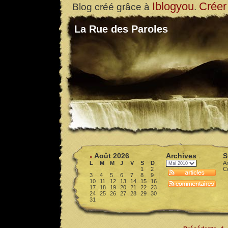
Iblogyou
Créer
Blog créé grâce à
.
La Rue des Paroles
Août 2026
Archives
S
«
L
M
M
J
V
S
D
Ar
1
2
C
3
4
5
6
7
8
9
10
11
12
13
14
15
16
17
18
19
20
21
22
23
24
25
26
27
28
29
30
31