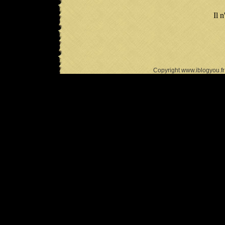
Il n
Copyright www.iblogyou.f