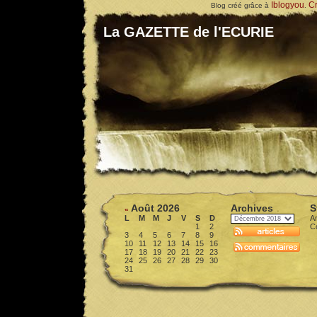
Iblogyou
Cr
Blog créé grâce à
.
La GAZETTE de l'ECURIE
Août 2026
Archives
S
«
L
M
M
J
V
S
D
Ar
1
2
C
3
4
5
6
7
8
9
10
11
12
13
14
15
16
17
18
19
20
21
22
23
24
25
26
27
28
29
30
31