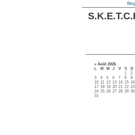
Blo
S.K.E.T.C.
«
Août 2026
L
M
M
J
V
S
D
1
2
3
4
5
6
7
8
9
10
11
12
13
14
15
16
17
18
19
20
21
22
23
24
25
26
27
28
29
30
31