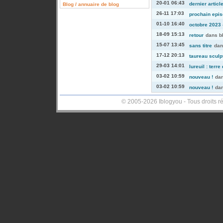
20-01 06:43
dernier articl
Blog / annuaire de blog
26-11 17:03
prochain episo
01-10 16:40
octobre 2023 -
18-09 15:13
retour
dans
b
15-07 13:45
sans titre
da
17-12 20:13
taureau sculp
29-03 14:01
lureuil : terre
03-02 10:59
nouveau !
da
03-02 10:59
nouveau !
da
© 2005-2026 Iblogyou - Tous droits r