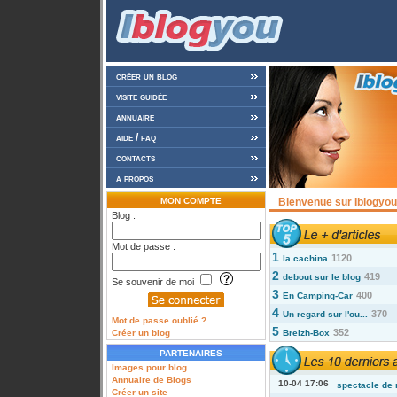
créer un blog
visite guidée
annuaire
aide / faq
contacts
à propos
MON COMPTE
Bienvenue sur Iblogyou 
Blog :
Mot de passe :
1
1120
la cachina
2
419
debout sur le blog
Se souvenir de moi
3
400
En Camping-Car
4
370
Un regard sur l'ou...
Mot de passe oublié ?
5
352
Créer un blog
Breizh-Box
PARTENAIRES
Images pour blog
Annuaire de Blogs
10-04 17:06
spectacle de 
Créer un site