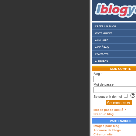
créer un blog
visite guidée
annuaire
aide / faq
contacts
à propos
MON COMPTE
Blog :
Mot de passe :
Se souvenir de moi
Mot de passe oublié ?
Créer un blog
PARTENAIRES
Images pour blog
Annuaire de Blogs
Créer un site