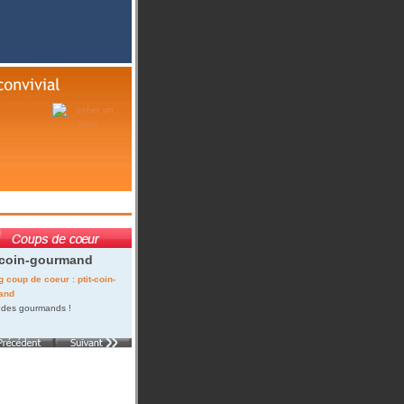
-coin-gourmand
 des gourmands !