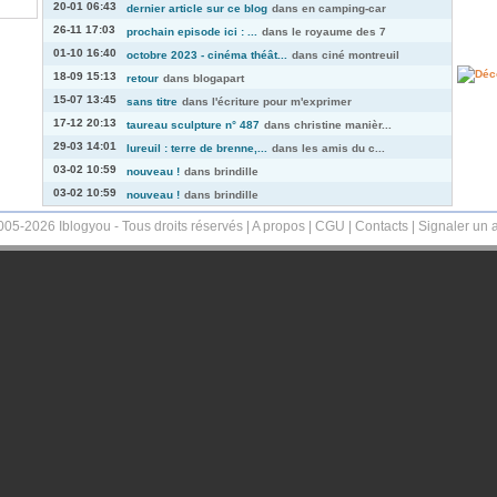
20-01 06:43
dernier article sur ce blog
dans
en camping-car
26-11 17:03
prochain episode ici : ...
dans
le royaume des 7
01-10 16:40
octobre 2023 - cinéma théât...
dans
ciné montreuil
18-09 15:13
retour
dans
blogapart
15-07 13:45
sans titre
dans
l'écriture pour m'exprimer
17-12 20:13
taureau sculpture n° 487
dans
christine manièr...
29-03 14:01
lureuil : terre de brenne,...
dans
les amis du c...
03-02 10:59
nouveau !
dans
brindille
03-02 10:59
nouveau !
dans
brindille
005-2026 Iblogyou - Tous droits réservés |
A propos
|
CGU
|
Contacts
|
Signaler un 