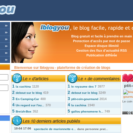
Blog gratuit et facile à prendre en main
Protection d'accès par mot de passe
Espace disque illimité
Gestion des flux d'actualité RSS
Publication différée
Bienvenue sur Iblogyou - plateforme de création de blogs
ptit
1
1
1120
3977
la cachina
le royaume des 7
2
2
419
3249
debout sur le blog
debout sur le blog
3
3
400
2014
En Camping-Car
ptit-coin-gourmand
Le coin
4
4
370
1940
Un regard sur l'ou...
la cachina
5
5
352
749
Breizh-Box
gallou phenomene h...
10-04 17:06
spectacle de marionnette e...
dans
personne prat...