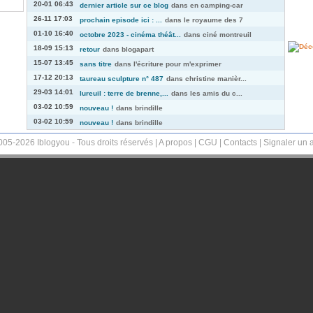
20-01 06:43
dernier article sur ce blog
dans
en camping-car
26-11 17:03
prochain episode ici : ...
dans
le royaume des 7
01-10 16:40
octobre 2023 - cinéma théât...
dans
ciné montreuil
18-09 15:13
retour
dans
blogapart
15-07 13:45
sans titre
dans
l'écriture pour m'exprimer
17-12 20:13
taureau sculpture n° 487
dans
christine manièr...
29-03 14:01
lureuil : terre de brenne,...
dans
les amis du c...
03-02 10:59
nouveau !
dans
brindille
03-02 10:59
nouveau !
dans
brindille
005-2026 Iblogyou - Tous droits réservés |
A propos
|
CGU
|
Contacts
|
Signaler un 