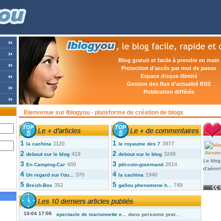
Blog gratuit et facile à prendre en main
Protection d'accès par mot de passe
Espace disque illimité
Gestion des flux d'actualité RSS
Publication différée
Bienvenue sur Iblogyou - plateforme de création de blogs
1
1
1120
3977
la cachina
le royaume des 7
2
2
419
3249
debout sur le blog
debout sur le blog
Le blog
3
3
400
2014
En Camping-Car
ptit-coin-gourmand
d'aérom
4
4
370
1940
Un regard sur l'ou...
la cachina
5
5
352
749
Breizh-Box
gallou phenomene h...
10-04 17:06
spectacle de marionnette e...
dans
personne prat...