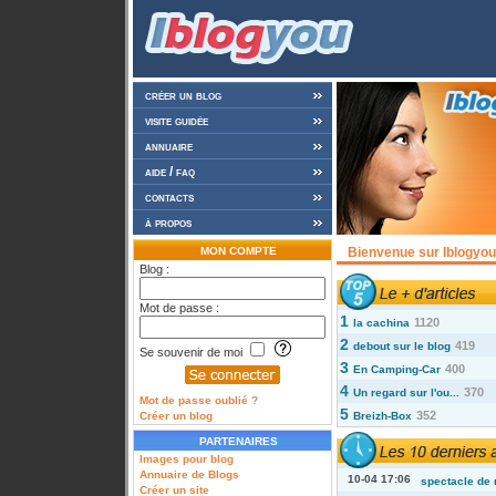
créer un blog
visite guidée
annuaire
aide / faq
contacts
à propos
MON COMPTE
Bienvenue sur Iblogyou 
Blog :
Mot de passe :
1
1120
la cachina
2
419
debout sur le blog
Se souvenir de moi
3
400
En Camping-Car
4
370
Un regard sur l'ou...
Mot de passe oublié ?
5
352
Créer un blog
Breizh-Box
PARTENAIRES
Images pour blog
Annuaire de Blogs
10-04 17:06
spectacle de 
Créer un site