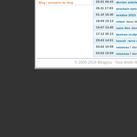
20-01 06:43
dernier articl
Blog / annuaire de blog
26-11 17:03
prochain episo
01-10 16:40
octobre 2023 -
18-09 15:13
retour
dans
b
15-07 13:45
sans titre
da
17-12 20:13
taureau sculp
29-03 14:01
lureuil : terre
03-02 10:59
nouveau !
da
03-02 10:59
nouveau !
da
© 2005-2026 Iblogyou - Tous droits r