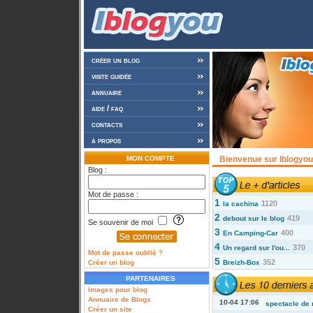
créer un blog
visite guidée
annuaire
aide / faq
contacts
à propos
MON COMPTE
Bienvenue sur Iblogyou 
Blog :
Mot de passe :
1
1120
la cachina
2
419
debout sur le blog
Se souvenir de moi
3
400
En Camping-Car
4
370
Un regard sur l'ou...
Mot de passe oublié ?
5
352
Créer un blog
Breizh-Box
PARTENAIRES
Images pour blog
Annuaire de Blogs
10-04 17:06
spectacle de 
Créer un site