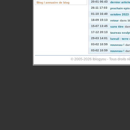
20-01 06:43
dernier articl
Blog / annuaire de blog
26-11 17:03
prochain episo
01-10 16:40
octobre 2023 -
18-09 15:13
retour
dans
b
15-07 13:45
sans titre
da
17-12 20:13
taureau sculp
29-03 14:01
lureuil : terre
03-02 10:59
nouveau !
da
03-02 10:59
nouveau !
da
© 2005-2026 Iblogyou - Tous droits r