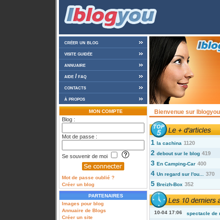
créer un blog
visite guidée
annuaire
aide / faq
contacts
à propos
MON COMPTE
Bienvenue sur Iblogyou 
Blog :
Mot de passe :
1
1120
la cachina
2
419
debout sur le blog
Se souvenir de moi
3
400
En Camping-Car
4
370
Un regard sur l'ou...
Mot de passe oublié ?
5
352
Créer un blog
Breizh-Box
PARTENAIRES
Images pour blog
Annuaire de Blogs
10-04 17:06
spectacle de 
Créer un site