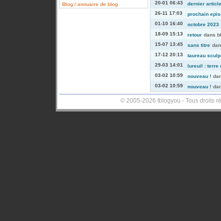
20-01 06:43
dernier articl
Blog / annuaire de blog
26-11 17:03
prochain episo
01-10 16:40
octobre 2023 -
18-09 15:13
retour
dans
b
15-07 13:45
sans titre
da
17-12 20:13
taureau sculp
29-03 14:01
lureuil : terre
03-02 10:59
nouveau !
da
03-02 10:59
nouveau !
da
© 2005-2026 Iblogyou - Tous droits r