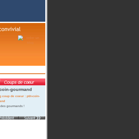
-coin-gourmand
 des gourmands !