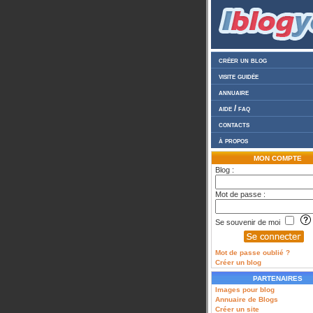
créer un blog
visite guidée
annuaire
aide / faq
contacts
à propos
MON COMPTE
Blog :
Mot de passe :
Se souvenir de moi
Mot de passe oublié ?
Créer un blog
PARTENAIRES
Images pour blog
Annuaire de Blogs
Créer un site