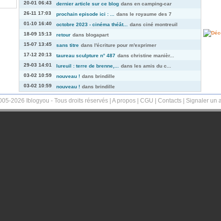
20-01 06:43
dernier article sur ce blog
dans
en camping-car
26-11 17:03
prochain episode ici : ...
dans
le royaume des 7
01-10 16:40
octobre 2023 - cinéma théât...
dans
ciné montreuil
18-09 15:13
retour
dans
blogapart
15-07 13:45
sans titre
dans
l'écriture pour m'exprimer
17-12 20:13
taureau sculpture n° 487
dans
christine manièr...
29-03 14:01
lureuil : terre de brenne,...
dans
les amis du c...
03-02 10:59
nouveau !
dans
brindille
03-02 10:59
nouveau !
dans
brindille
005-2026 Iblogyou - Tous droits réservés |
A propos
|
CGU
|
Contacts
|
Signaler un 