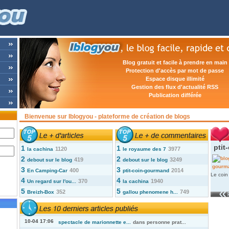
Blog gratuit et facile à prendre en main
Protection d'accès par mot de passe
Espace disque illimité
Gestion des flux d'actualité RSS
Publication différée
Bienvenue sur Iblogyou - plateforme de création de blogs
ptit
1
1
1120
3977
la cachina
le royaume des 7
2
2
419
3249
debout sur le blog
debout sur le blog
3
3
400
2014
En Camping-Car
ptit-coin-gourmand
Le coin
4
4
370
1940
Un regard sur l'ou...
la cachina
5
5
352
749
Breizh-Box
gallou phenomene h...
10-04 17:06
spectacle de marionnette e...
dans
personne prat...