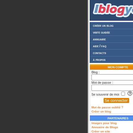
créer un blog
visite guidée
annuaire
aide / faq
contacts
à propos
MON COMPTE
Blog :
Mot de passe :
Se souvenir de moi
Mot de passe oublié ?
Créer un blog
PARTENAIRES
Images pour blog
Annuaire de Blogs
Créer un site