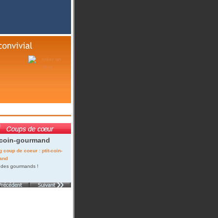
-coin-gourmand
 des gourmands !