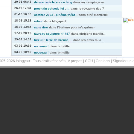
20-01 06:43
dernier article sur ce blog
dans
en camping-car
26-11 17:03
prochain episode ici : ...
dans
le royaume des 7
01-10 16:40
octobre 2023 - cinéma théât...
dans
ciné montreuil
18-09 15:13
retour
dans
blogapart
15-07 13:45
sans titre
dans
l'écriture pour m'exprimer
17-12 20:13
taureau sculpture n° 487
dans
christine manièr...
29-03 14:01
lureuil : terre de brenne,...
dans
les amis du c...
03-02 10:59
nouveau !
dans
brindille
03-02 10:59
nouveau !
dans
brindille
005-2026 Iblogyou - Tous droits réservés |
A propos
|
CGU
|
Contacts
|
Signaler un 