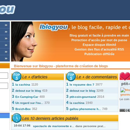
Blog gratuit et facile à prendre en main
Protection d'accès par mot de passe
Espace disque illimité
Gestion des flux d'actualité RSS
Publication différée
Bienvenue sur Iblogyou - plateforme de création de blogs
ptit
1
1
1120
3977
la cachina
le royaume des 7
2
2
419
3249
debout sur le blog
debout sur le blog
3
3
400
2014
En Camping-Car
ptit-coin-gourmand
Le coin
4
4
370
1940
Un regard sur l'ou...
la cachina
5
5
352
749
Breizh-Box
gallou phenomene h...
10-04 17:06
spectacle de marionnette e...
dans
personne prat...