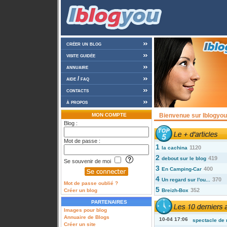
créer un blog
visite guidée
annuaire
aide / faq
contacts
à propos
MON COMPTE
Bienvenue sur Iblogyou 
Blog :
Mot de passe :
1
1120
la cachina
2
419
debout sur le blog
Se souvenir de moi
3
400
En Camping-Car
4
370
Un regard sur l'ou...
Mot de passe oublié ?
5
352
Créer un blog
Breizh-Box
PARTENAIRES
Images pour blog
Annuaire de Blogs
10-04 17:06
spectacle de 
Créer un site