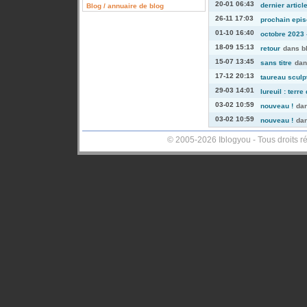
20-01 06:43
dernier articl
Blog / annuaire de blog
26-11 17:03
prochain episo
01-10 16:40
octobre 2023 -
18-09 15:13
retour
dans
b
15-07 13:45
sans titre
da
17-12 20:13
taureau sculp
29-03 14:01
lureuil : terre
03-02 10:59
nouveau !
da
03-02 10:59
nouveau !
da
© 2005-2026 Iblogyou - Tous droits r