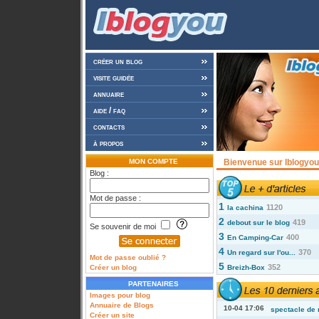
créer un blog
visite guidée
annuaire
aide / faq
contacts
à propos
MON COMPTE
Bienvenue sur Iblogyou 
Blog :
Mot de passe :
1
1120
la cachina
2
419
debout sur le blog
Se souvenir de moi
3
400
En Camping-Car
4
370
Un regard sur l'ou...
Mot de passe oublié ?
5
352
Créer un blog
Breizh-Box
PARTENAIRES
Images pour blog
Annuaire de Blogs
10-04 17:06
spectacle de 
Créer un site