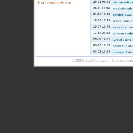
20-01 06:43
dernier articl
Blog / annuaire de blog
26-11 17:03
prochain episo
01-10 16:40
octobre 2023 -
18-09 15:13
retour
dans
b
15-07 13:45
sans titre
da
17-12 20:13
taureau sculp
29-03 14:01
lureuil : terre
03-02 10:59
nouveau !
da
03-02 10:59
nouveau !
da
© 2005-2026 Iblogyou - Tous droits r