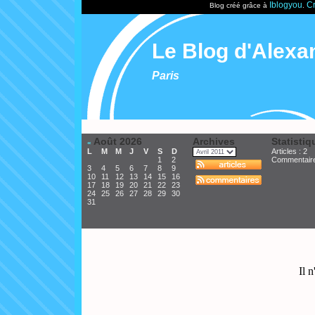
Iblogyou
Cr
Blog créé grâce à
.
Le Blog d'Alexa
Paris
Août 2026
Archives
Statistiq
«
L
M
M
J
V
S
D
Articles : 2
1
2
Commentair
3
4
5
6
7
8
9
10
11
12
13
14
15
16
17
18
19
20
21
22
23
24
25
26
27
28
29
30
31
Il n