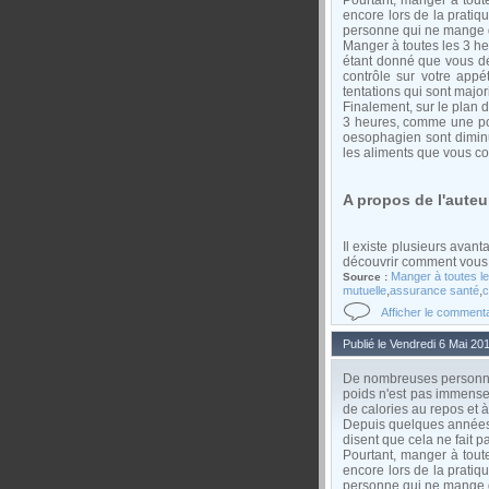
Pourtant, manger à tout
encore lors de la pratiq
personne qui ne mange qu
Manger à toutes les 3 h
étant donné que vous dé
contrôle sur votre appé
tentations qui sont major
Finalement, sur le plan de
3 heures, comme une pomm
oesophagien sont diminu
les aliments que vous co
A propos de l'auteur
Il existe plusieurs avan
découvrir comment vous p
Manger à toutes le
Source :
,
,
mutuelle
assurance santé
c
Afficher le comment
Publié le Vendredi 6 Mai 20
De nombreuses personnes 
poids n'est pas immense
de calories au repos et à 
Depuis quelques années,
disent que cela ne fait p
Pourtant, manger à tout
encore lors de la pratiq
personne qui ne mange qu