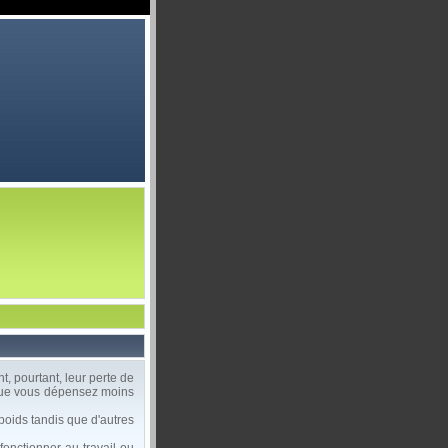
, pourtant, leur perte de
 que vous dépensez moins
oids tandis que d'autres