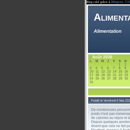
Iblogyou
Cré
Blog créé grâce à
.
Aliment
Alimentation
Août 2026
«
L
M
M
J
V
S
D
1
2
3
4
5
6
7
8
9
10
11
12
13
14
15
16
17
18
19
20
21
22
23
24
25
26
27
28
29
30
31
Publié le Vendredi 6 Mai 20
De nombreuses personnes 
poids n'est pas immense
de calories au repos et à 
Depuis quelques années,
disent que cela ne fait p