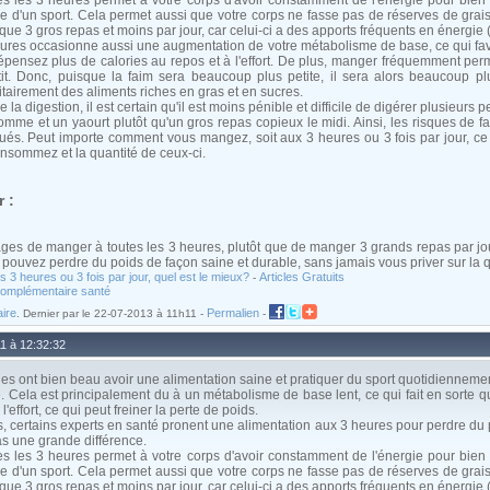
es les 3 heures permet à votre corps d'avoir constamment de l'énergie pour bien f
ue d'un sport. Cela permet aussi que votre corps ne fasse pas de réserves de gra
e 3 gros repas et moins par jour, car celui-ci a des apports fréquents en énergie (
eures occasionne aussi une augmentation de votre métabolisme de base, ce qui fav
pensez plus de calories au repos et à l'effort. De plus, manger fréquemment perm
tit. Donc, puisque la faim sera beaucoup plus petite, il sera alors beaucoup plu
itairement des aliments riches en gras et en sucres.
 la digestion, il est certain qu'il est moins pénible et difficile de digérer plusieurs 
e et un yaourt plutôt qu'un gros repas copieux le midi. Ainsi, les risques de fat
és. Peut importe comment vous mangez, soit aux 3 heures ou 3 fois par jour, ce q
nsommez et la quantité de ceux-ci.
 :
tages de manger à toutes les 3 heures, plutôt que de manger 3 grands repas par jo
ouvez perdre du poids de façon saine et durable, sans jamais vous priver sur la q
s 3 heures ou 3 fois par jour, quel est le mieux?
Articles Gratuits
-
omplémentaire santé
aire
Permalien
. Dernier par le 22-07-2013 à 11h11 -
-
11 à 12:32:32
ont bien beau avoir une alimentation saine et pratiquer du sport quotidiennement
. Cela est principalement du à un métabolisme de base lent, ce qui fait en sorte
l'effort, ce qui peut freiner la perte de poids.
 certains experts en santé pronent une alimentation aux 3 heures pour perdre du p
as une grande différence.
es les 3 heures permet à votre corps d'avoir constamment de l'énergie pour bien f
ue d'un sport. Cela permet aussi que votre corps ne fasse pas de réserves de gra
e 3 gros repas et moins par jour, car celui-ci a des apports fréquents en énergie (