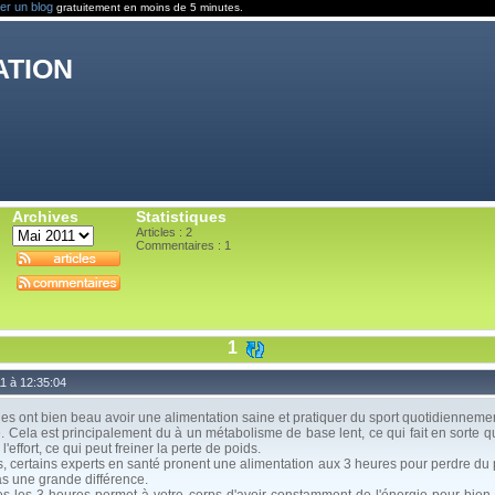
er un blog
gratuitement en moins de 5 minutes.
ation
Archives
Statistiques
Articles : 2
Commentaires :
1
1
11 à 12:35:04
ont bien beau avoir une alimentation saine et pratiquer du sport quotidiennement
. Cela est principalement du à un métabolisme de base lent, ce qui fait en sorte
l'effort, ce qui peut freiner la perte de poids.
 certains experts en santé pronent une alimentation aux 3 heures pour perdre du p
as une grande différence.