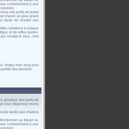
onctionner au travail ou
isses contrairement à une
calories).
orise une perte de poids
et d'avoir un plus grand
s facile de résister aux
petites collations à chaque
igue et de reflux gastro-
ui compte le plus, c'est
ur. Visitez mon blog pour
uantité des aliments.
, pourtant, leur perte de
 que vous dépensez moins
oids tandis que d'autres
onctionner au travail ou
isses contrairement à une
calories).