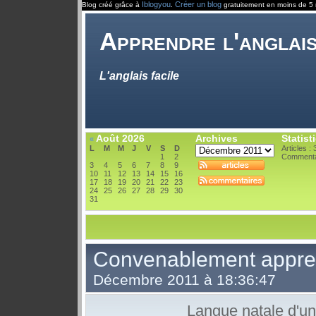
Iblogyou
Créer un blog
Blog créé grâce à
.
gratuitement en moins de 5 
Apprendre l'anglai
L'anglais facile
Août 2026
Archives
Statist
«
L
M
M
J
V
S
D
Articles : 
1
2
Commenta
3
4
5
6
7
8
9
10
11
12
13
14
15
16
17
18
19
20
21
22
23
24
25
26
27
28
29
30
31
Convenablement appren
Décembre 2011 à 18:36:47
Langue natale d'un