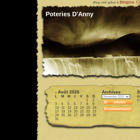
Iblogyou
Cr
Blog créé grâce à
.
Poteries D'Anny
Août 2026
Archives
S
«
L
M
M
J
V
S
D
Ar
1
2
C
3
4
5
6
7
8
9
10
11
12
13
14
15
16
17
18
19
20
21
22
23
24
25
26
27
28
29
30
31