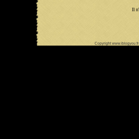
Il n
Copyright www.iblogyou.f