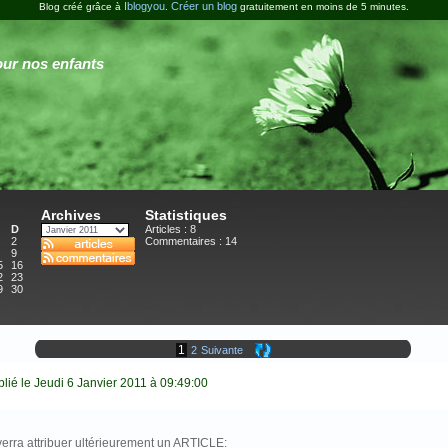
Iblogyou
Créer un blog
Blog créé grâce à
.
gratuitement en moins de 5 minutes.
ur nos enfants
Archives
Statistiques
D
Articles : 8
2
Commentaires :
14
9
5
16
2
23
9
30
1
2
Suivante
lié le Jeudi 6 Janvier 2011 à 09:49:00
rra attribuer
ultérieurement
un ARTICLE: