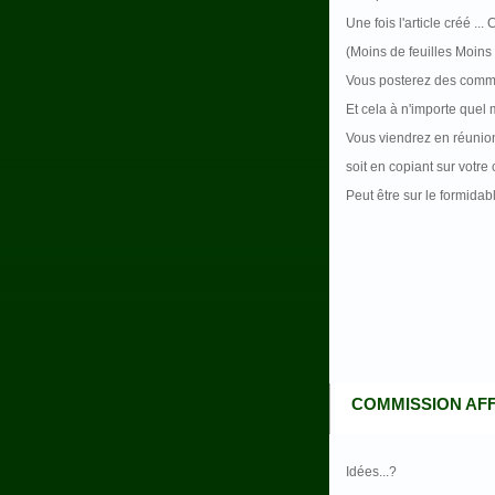
Une fois l'article créé ...
(Moins de feuilles Moins 
Vous posterez des comment
Et cela à n'importe quel 
Vous viendrez en réunion
soit en copiant sur votre 
Peut être sur le formidab
COMMISSION AF
Idées...?