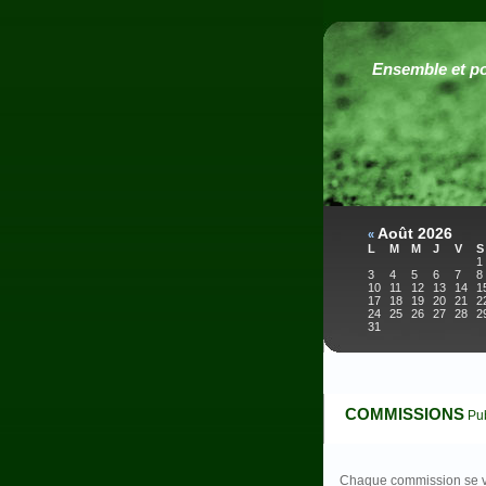
Ensemble et po
Août 2026
«
L
M
M
J
V
S
1
3
4
5
6
7
8
10
11
12
13
14
1
17
18
19
20
21
2
24
25
26
27
28
2
31
COMMISSIONS
Pub
Chaque commission se ve