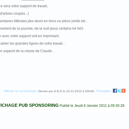
 Ce sera votre support de travail,
d'arbres coupés...)
aires littérales,des devis en liens ou pièce jointe etc..
moment de la journée, de la nuit (pour certains hé hé!)
 avec votre support soit en imprimant,
cahier les grandes lignes de votre travail...
le support de la classe de Claude...
Afficher le commentaire
Permalien
. Dernier par G-D.G le 10-12-2010 à 00h48 -
-
FICHAGE PUB SPONSORING
Publié le Jeudi 6 Janvier 2011 à 09:30:28