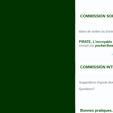
COMMISSION SO
Idées de sorties ou d'an
PIRATE, L'incroyable 
pocket-thea
envoyé par
A
COMMISSION INTER
Suggestions d'ajouts diver
Questions?
Bonnes pratiques..