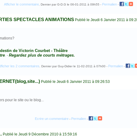
Afficher le commentaire
Permalien
. Dernier par G-D.G le 06-01-2011 à 09h55 -
-
RTIES SPECTACLES ANIMATIONS
Publié le Jeudi 6 Janvier 2011 à 09:2
imations?
destin de Victorin Courbet - Théâtre
tre
Regardez plus de courts métrages.
. -
fficher les 2 commentaires
Permalien
. Dernier par Guy-Didier le 11-02-2011 à 07h00 -
-
NET(blog,site...)
Publié le Jeudi 6 Janvier 2011 à 09:26:53
s pour le site ou le blog...
Ecrire un commentaire
Permalien
-
-
.
Publié le Jeudi 9 Décembre 2010 à 15:59:16