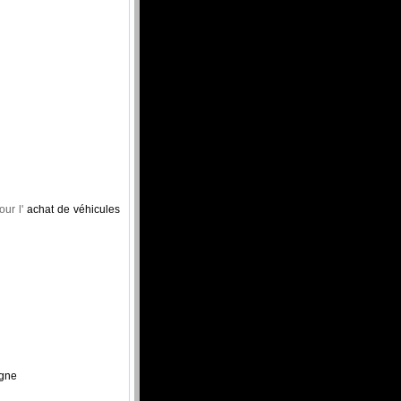
ur l'
achat de véhicules
agne