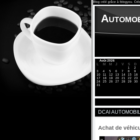
Blog créé grâce à
Iblogyou
.
Cré
Automob
«
Août 2026
L
M
M
J
V
S
D
1
2
3
4
5
6
7
8
9
10
11
12
13
14
15
16
17
18
19
20
21
22
23
24
25
26
27
28
29
30
31
DCAI AUTOMOBI
Achat de véhic