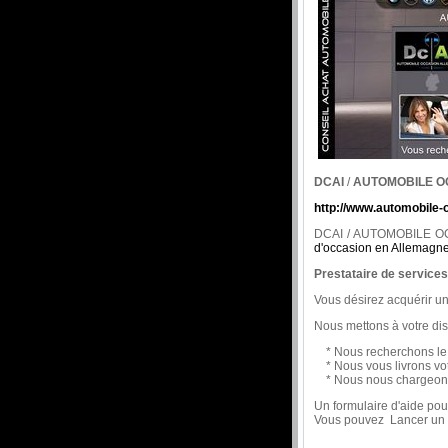
DCAI
/
AUTOMOBILE O
http://www.automobile
DCAI / AUTOMOBILE OCCA
d'occasion en Allemagn
Prestataire de service
Vous désirez acquérir u
Nous mettons à votre disp
* Nous recherchons le 
* Nous vous livrons votr
* Nous nous chargeons 
Un formulaire d'aide pou
Vous pouvez Lancer un ap