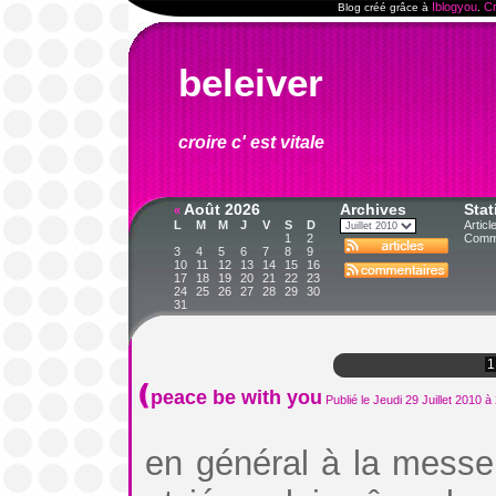
Iblogyou
Cr
Blog créé grâce à
.
beleiver
croire c' est vitale
Août 2026
Archives
Stat
«
L
M
M
J
V
S
D
Articl
1
2
Comme
3
4
5
6
7
8
9
10
11
12
13
14
15
16
17
18
19
20
21
22
23
24
25
26
27
28
29
30
31
1
peace be with you
Publié le Jeudi 29 Juillet 2010 à
en général à la messe l