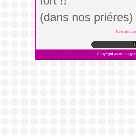
fort !!
(dans nos priéres)
Ecrire un co
1
Copyright www.iblogyou