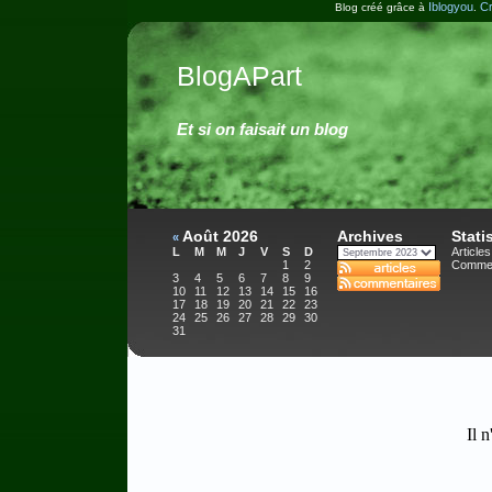
Iblogyou
Cr
Blog créé grâce à
.
BlogAPart
Et si on faisait un blog
Août 2026
Archives
Stati
«
L
M
M
J
V
S
D
Articles
1
2
Commen
3
4
5
6
7
8
9
10
11
12
13
14
15
16
17
18
19
20
21
22
23
24
25
26
27
28
29
30
31
Il n