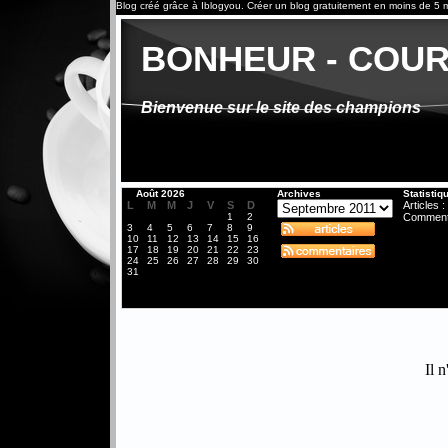
Blog créé grâce à
Iblogyou
.
Créer un blog
gratuitement en moins de 5 m
BONHEUR - COU
Bienvenue sur le site des champions
«
Août 2026
Archives
Statistiq
L
M
M
J
V
S
D
Articles :
1
2
Comment
3
4
5
6
7
8
9
10
11
12
13
14
15
16
17
18
19
20
21
22
23
24
25
26
27
28
29
30
31
Il n