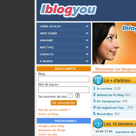
créer un blog
visite guidée
annuaire
aide / faq
contacts
à propos
MON COMPTE
Bienvenue sur Iblogyou 
Blog :
Mot de passe :
1
1120
la cachina
2
419
debout sur le blog
Se souvenir de moi
3
400
En Camping-Car
4
370
Un regard sur l'ou...
Mot de passe oublié ?
5
352
Créer un blog
Breizh-Box
PARTENAIRES
Images pour blog
Annuaire de Blogs
10-04 17:06
spectacle de 
Créer un site