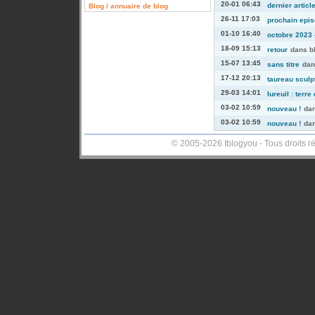
20-01 06:43
dernier articl
Blog / annuaire de blog
26-11 17:03
prochain episo
01-10 16:40
octobre 2023 -
18-09 15:13
retour
dans
b
15-07 13:45
sans titre
da
17-12 20:13
taureau sculp
29-03 14:01
lureuil : terre
03-02 10:59
nouveau !
da
03-02 10:59
nouveau !
da
© 2005-2026 Iblogyou - Tous droits r