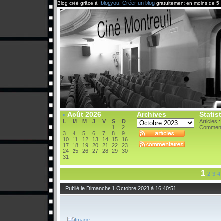
Iblogyou
Créer un blog
Blog créé grâce à
.
gratuitement en moins de 5 
Août 2026
Archives
Statis
«
L
M
M
J
V
S
D
Articles 
1
2
Comment
3
4
5
6
7
8
9
10
11
12
13
14
15
16
17
18
19
20
21
22
23
24
25
26
27
28
29
30
31
1
2
3
4
Publié le Dimanche 1 Octobre 2023 à 16:40:51
.