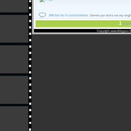
.
Afficher les 6 commentaires
. Dernier par that's not my nei
1
2
3
4
Copyright www.iblogyou.f