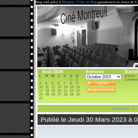
Iblogyou
Créer un blog
Blog créé grâce à
.
gratuitement en moins de 5 
Août 2026
Archives
Statis
«
L
M
M
J
V
S
D
Articles 
1
2
Comment
3
4
5
6
7
8
9
10
11
12
13
14
15
16
17
18
19
20
21
22
23
24
25
26
27
28
29
30
31
Précédente
1...
Publié le Jeudi 30 Mars 2023 à 