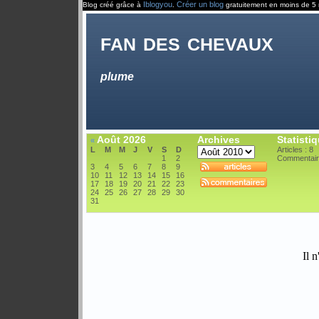
Iblogyou
Créer un blog
Blog créé grâce à
.
gratuitement en moins de 5 
fan des chevaux
plume
Août 2026
Archives
Statisti
«
L
M
M
J
V
S
D
Articles : 8
1
2
Commentair
3
4
5
6
7
8
9
10
11
12
13
14
15
16
17
18
19
20
21
22
23
24
25
26
27
28
29
30
31
Il n