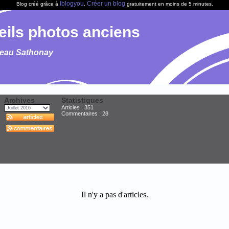
Iblogyou
Créer un blog
Blog créé grâce à
.
gratuitement en moins de 5 minutes.
eils photos anciens
seau Sathonay
Archives
Statistiques
Articles : 351
Commentaires :
28
Il n'y a pas d'articles.