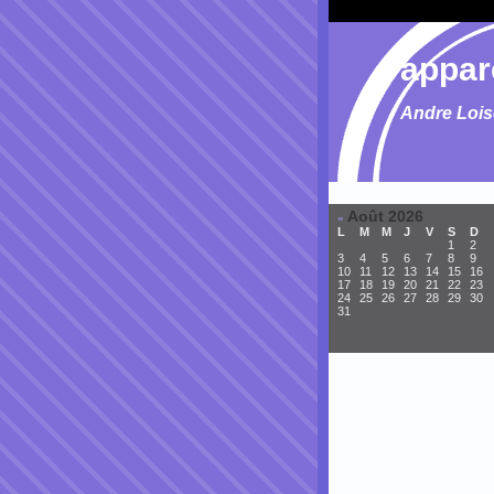
appar
Andre Loi
Août 2026
«
L
M
M
J
V
S
D
1
2
3
4
5
6
7
8
9
10
11
12
13
14
15
16
17
18
19
20
21
22
23
24
25
26
27
28
29
30
31