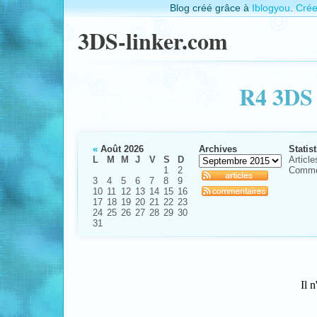
Blog créé grâce à
Iblogyou
.
Crée
3DS-linker.com
R4 3DS 
«
Août 2026
Archives
Statis
L
M
M
J
V
S
D
Article
1
2
Comme
3
4
5
6
7
8
9
10
11
12
13
14
15
16
17
18
19
20
21
22
23
24
25
26
27
28
29
30
31
Il n