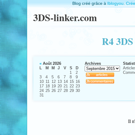
Blog créé grâce à
Iblogyou
.
Crée
3DS-linker.com
R4 3DS 
«
Août 2026
Archives
Statis
L
M
M
J
V
S
D
Article
1
2
Comme
3
4
5
6
7
8
9
10
11
12
13
14
15
16
17
18
19
20
21
22
23
24
25
26
27
28
29
30
31
Il n