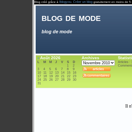
Iblogyou
Créer un blog
Blog créé grâce à
.
gratuitement en moins de 5 
blog de mode
blog de mode
Août 2026
Archives
Statist
«
L
M
M
J
V
S
D
Articles : 
1
2
Commenta
3
4
5
6
7
8
9
10
11
12
13
14
15
16
17
18
19
20
21
22
23
24
25
26
27
28
29
30
31
Il n