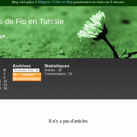
Iblogyou
Créer un blog
Blog créé grâce à
.
gratuitement en moins de 5 minutes.
 de Flo en Tunisie
ge...
Archives
Statistiques
D
Articles : 30
2
Commentaires :
51
9
5
16
2
23
9
30
Il n'y a pas d'articles.