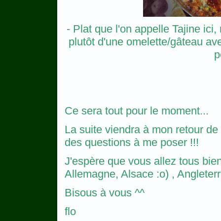
- Plat que l'on appelle Tajine ici,
plutôt d'une omelette/gâteau av
p
Ce sera tout pour le moment...
La suite viendra à mon retour de
des questions à me poser !!!
J'espère que vous allez tous bie
Allemagne, Alsace :o) , Angleterre
Bisous à vous ^^
flo