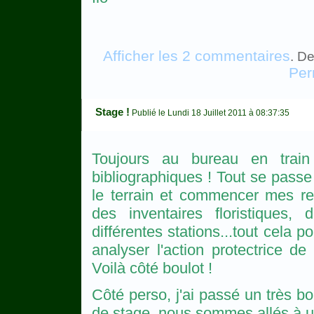
Afficher les 2 commentaires
. De
Per
Stage !
Publié le Lundi 18 Juillet 2011 à 08:37:35
Toujours au bureau en trai
bibliographiques ! Tout se passe 
le terrain et commencer mes rel
des inventaires floristiques,
différentes stations...tout cela p
analyser l'action protectrice de
Voilà côté boulot !
Côté perso, j'ai passé un très 
de stage, nous sommes allés à u