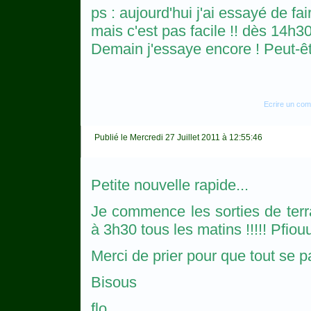
ps : aujourd'hui j'ai essayé de f
mais c'est pas facile !! dès 14h30 
Demain j'essaye encore ! Peut-être
Ecrire un co
Publié le Mercredi 27 Juillet 2011 à 12:55:46
Petite nouvelle rapide...
Je commence les sorties de terra
à 3h30 tous les matins !!!!! Pfiou
Merci de prier pour que tout se 
Bisous
flo