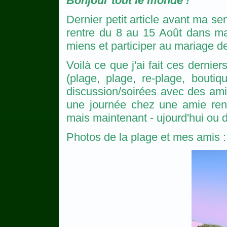
Bonjour tout le monde !
Dernier petit article avant ma se
rentre du 8 au 15 Août dans ma
miens et participer au mariage d
Voilà ce que j'ai fait ces dernie
(plage, plage, re-plage, boutiq
discussion/soirées avec des amis 
une journée chez une amie renco
mais maintenant - ujourd'hui ou dem
Photos de la plage et mes amis :