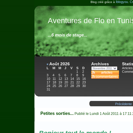
Iblogyou
Cr
Blog créé grâce à
.
Aventures de Flo en Tuni
...6 mois de stage...
Août 2026
Archives
Stati
«
L
M
M
J
V
S
D
Articles
1
2
Commen
3
4
5
6
7
8
9
10
11
12
13
14
15
16
17
18
19
20
21
22
23
24
25
26
27
28
29
30
31
Précédente
Petites sorties...
Publié le Lundi 1 Août 2011 à 17:11