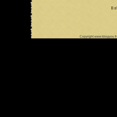
Il n
Copyright www.iblogyou.f