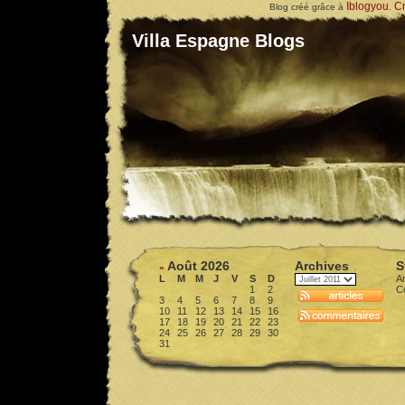
Iblogyou
Cr
Blog créé grâce à
.
Villa Espagne Blogs
Août 2026
Archives
S
«
L
M
M
J
V
S
D
Ar
1
2
C
3
4
5
6
7
8
9
10
11
12
13
14
15
16
17
18
19
20
21
22
23
24
25
26
27
28
29
30
31