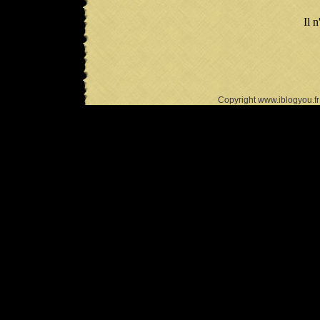
Il n
Copyright www.iblogyou.f