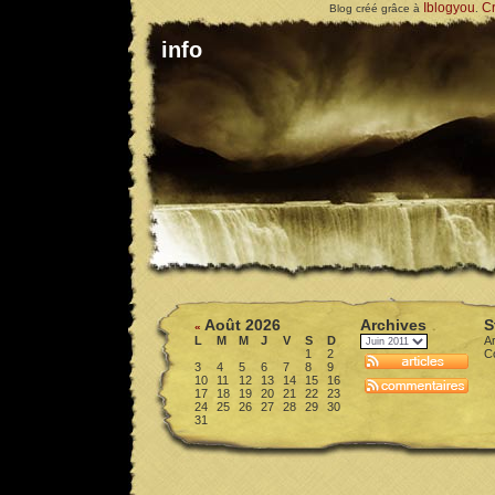
Iblogyou
Cr
Blog créé grâce à
.
info
Août 2026
Archives
S
«
L
M
M
J
V
S
D
Ar
1
2
C
3
4
5
6
7
8
9
10
11
12
13
14
15
16
17
18
19
20
21
22
23
24
25
26
27
28
29
30
31