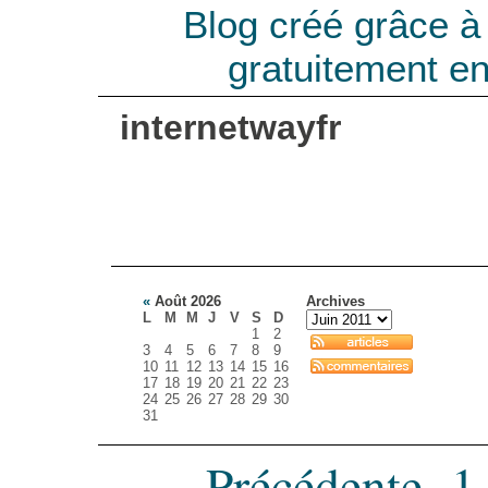
Blog créé grâce 
gratuitement e
internetwayfr
«
Août 2026
Archives
L
M
M
J
V
S
D
1
2
3
4
5
6
7
8
9
10
11
12
13
14
15
16
17
18
19
20
21
22
23
24
25
26
27
28
29
30
31
Précédente
1