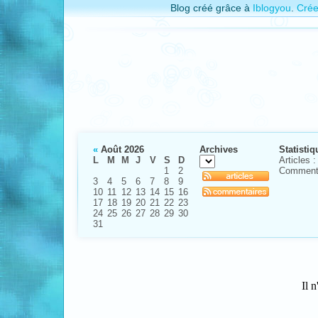
Blog créé grâce à
Iblogyou
.
Crée
«
Août 2026
Archives
Statistiq
L
M
M
J
V
S
D
Articles :
1
2
Commenta
3
4
5
6
7
8
9
10
11
12
13
14
15
16
17
18
19
20
21
22
23
24
25
26
27
28
29
30
31
Il n