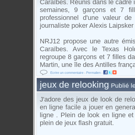
Caraïbes. Réunis dans le cadre id
semaines, 9 garçons et 7 fil
professionnel d'une valeur de
journaliste poker Alexis Laipsker
NRJ12 propose une autre émiss
Caraïbes. Avec le Texas Hold
regroupe 8 garçons et 7 filles d
Martin, une île des Antilles franç
Ecrire un commentaire
Permalien
-
-
jeux de relooking
Publié l
J'adore des jeux de look de relo
en ligne facile a jouer en genera
ligne . Plein de look en ligne et
plein de jeux flash gratuit.