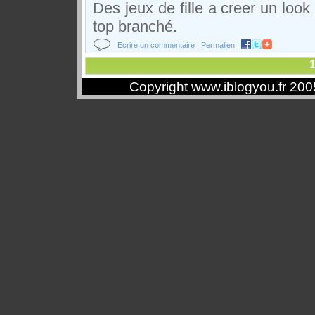
Des jeux de fille a creer un look 
top branché.
Ecrire un commentaire
Permalien
-
-
Copyright www.iblogyou.fr 20