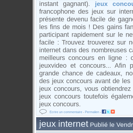
instant gagnant).
jeux concou
francophone des jeux sur intern
présente devenu facile de gagn
les fins de mois ! Des gains fa
participant rapidement sur le ne
facile : Trouvez trouverez sur 
internet dans des nombreuses ca
meilleurs concours en ligne : c
jeuxvideo et concours... Afin
grande chance de cadeaux, no
des jeux concours avant de les 
jeux concours, vous obtiendrez
jeux concours toutefois égalem
jeux concours.
Ecrire un commentaire
Permalien
-
-
jeux internet
Publié le Vend