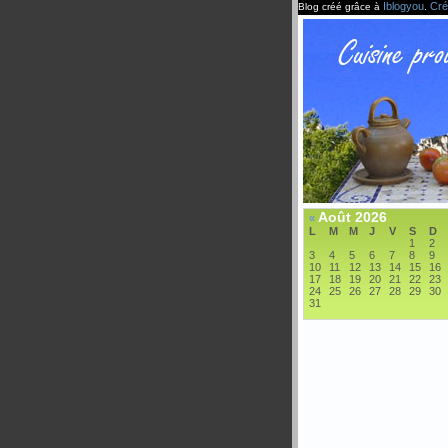
Iblogyou
Cré
Blog créé grâce à
.
Août 2026
«
L
M
M
J
V
S
D
1
2
3
4
5
6
7
8
9
10
11
12
13
14
15
16
17
18
19
20
21
22
23
24
25
26
27
28
29
30
31