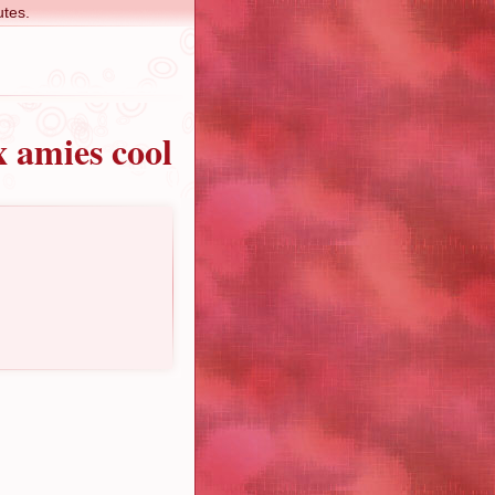
tes.
x amies cool