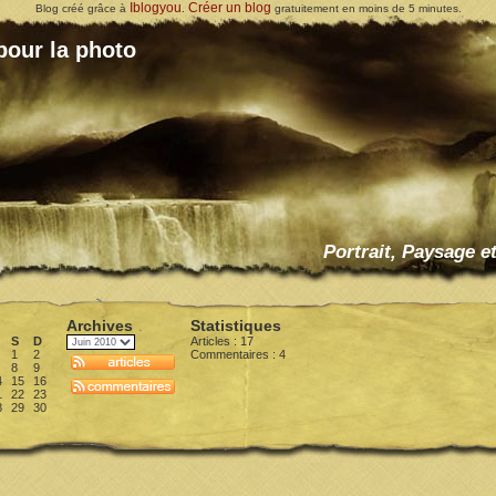
Iblogyou
Créer un blog
Blog créé grâce à
.
gratuitement en moins de 5 minutes.
pour la photo
Portrait, Paysage e
Archives
Statistiques
S
D
Articles : 17
1
2
Commentaires :
4
8
9
4
15
16
1
22
23
8
29
30