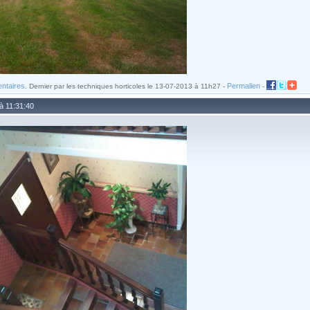
entaires
Permalien
. Dernier par les techniques horticoles le 13-07-2013 à 11h27 -
-
 à 11:31:40