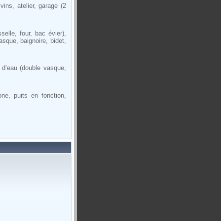
ins, atelier, garage (2
selle, four, bac évier),
sque, baignoire, bidet,
 d’eau (double vasque,
ne, puits en fonction,