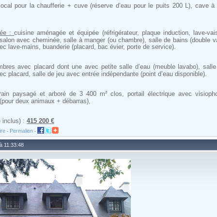
ocal pour la chaufferie + cuve (réserve d’eau pour le puits 200 L), cave à v
sée :
cuisine aménagée et équipée (réfrigérateur, plaque induction, lave-vais
, salon avec cheminée, salle à manger (ou chambre), salle de bains (double va
c lave-mains, buanderie (placard, bac évier, porte de service).
res avec placard dont une avec petite salle d’eau (meuble lavabo), salle
 placard, salle de jeu avec entrée indépendante (point d’eau disponible).
rain paysagé et arboré de 3 400 m² clos, portail électrique avec visiopho
 (pour deux animaux + débarras),
 inclus) :
415 200 €
ire
Permalien
-
-
 à 11:33:48