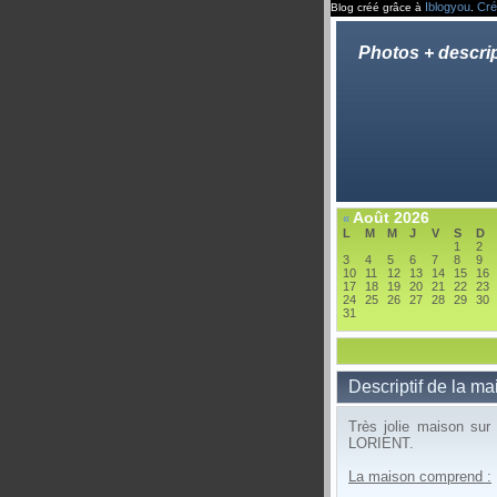
Iblogyou
Cré
Blog créé grâce à
.
Photos + descrip
Août 2026
«
L
M
M
J
V
S
D
1
2
3
4
5
6
7
8
9
10
11
12
13
14
15
16
17
18
19
20
21
22
23
24
25
26
27
28
29
30
31
Descriptif de la m
Très jolie maison s
LORIENT.
La maison comprend :