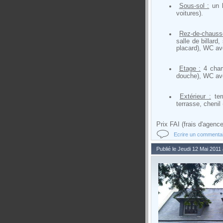
Sous-sol :
un l
voitures).
Rez-de-chaus
salle de billard
placard), WC ave
Etage :
4 chamb
douche), WC avec
Extérieur :
ter
terrasse, chenil
Prix FAI (frais d'agence
Ecrire un commenta
Publié le Jeudi 12 Mai 2011