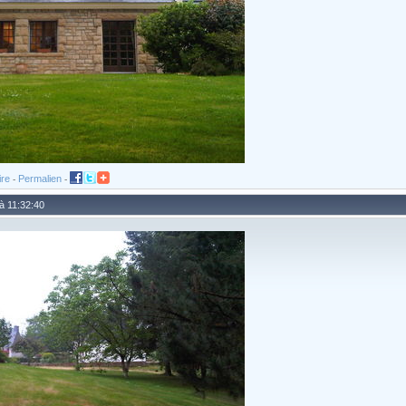
ire
Permalien
-
-
 à 11:32:40