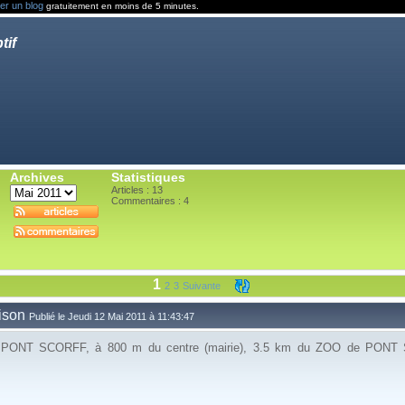
er un blog
gratuitement en moins de 5 minutes.
tif
Archives
Statistiques
Articles : 13
Commentaires :
4
1
2
3
Suivante
aison
Publié le Jeudi 12 Mai 2011 à 11:43:47
ur PONT SCORFF, à 800 m du centre (mairie), 3.5 km du ZOO de PON