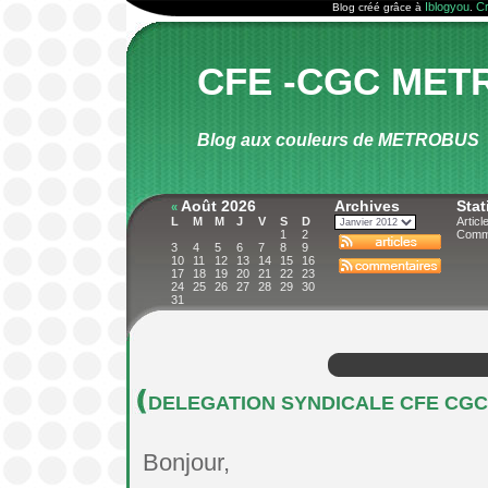
Iblogyou
Cr
Blog créé grâce à
.
CFE -CGC MET
Blog aux couleurs de METROBUS
Août 2026
Archives
Stat
«
L
M
M
J
V
S
D
Articl
1
2
Comme
3
4
5
6
7
8
9
10
11
12
13
14
15
16
17
18
19
20
21
22
23
24
25
26
27
28
29
30
31
DELEGATION SYNDICALE CFE CG
Bonjour,