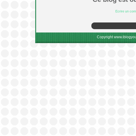
Ecrire un co
Copyright www.iblogyou