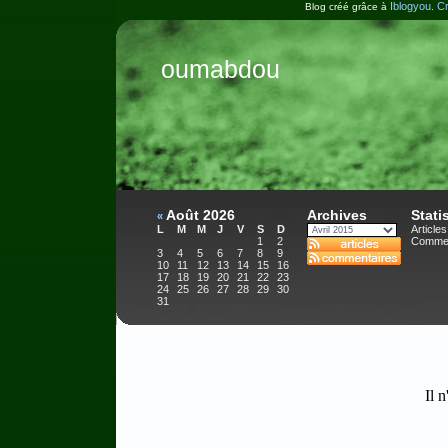
Iblogyou
Cr
Blog créé grâce à
.
oumabdou
Août 2026
Archives
Stati
«
L
M
M
J
V
S
D
Articles
1
2
Commen
3
4
5
6
7
8
9
10
11
12
13
14
15
16
17
18
19
20
21
22
23
24
25
26
27
28
29
30
31
Il n