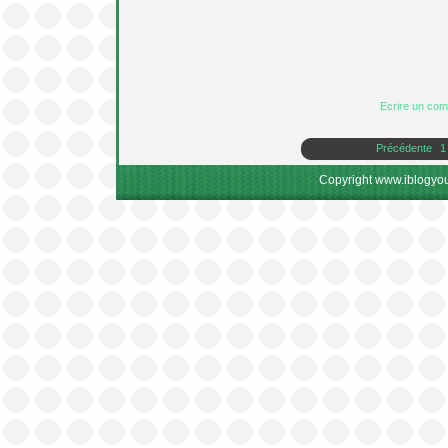
Ecrire un co
Précédente
1
Copyright www.iblogyou