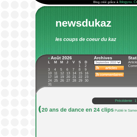
Iblogyou
Cr
Blog créé grâce à
.
newsdukaz
les coups de coeur du kaz
Août 2026
Archives
Stat
«
L
M
M
J
V
S
D
Articl
1
2
Comme
3
4
5
6
7
8
9
10
11
12
13
14
15
16
17
18
19
20
21
22
23
24
25
26
27
28
29
30
31
Précédente
1
20 ans de dance en 24 clips
Publié le Samed