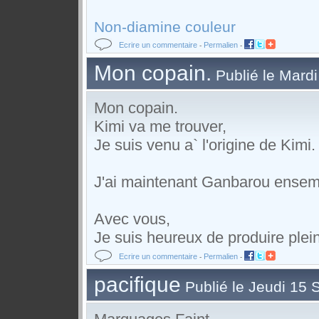
Non
-
diamine
couleur
Ecrire un commentaire
Permalien
-
-
Mon copain.
Publié le Mardi
Mon copain.
Kimi va me trouver,
Je suis venu a` l'origine de Kimi.
J'ai maintenant Ganbarou ensem
Avec vous,
Je suis heureux de produire plei
Ecrire un commentaire
Permalien
-
-
pacifique
Publié le Jeudi 15 