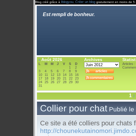
Iblogyou
Créer un blog
Blog créé grâce à
.
gratuitement en moins de 5 
Est rempli de bonheur.
Août 2026
Archives
Statis
«
L
M
M
J
V
S
D
Articles :
1
2
Comment
3
4
5
6
7
8
9
10
11
12
13
14
15
16
17
18
19
20
21
22
23
24
25
26
27
28
29
30
31
1
2
Collier pour chat
Publié le
Ce site
a
été
colliers pour chats
http://chounekutainomori.jimdo.