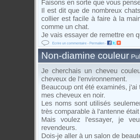
Faisons en sorte que
vous pens
Il est dit
que de nombreux chat
collier
est facile à faire
à la mai
comme un chat
.
Je vais essayer de
remettre en q
Ecrire un commentaire
Permalien
-
-
Non-diamine couleur
Pub
Je cherchais
un cheveu
coule
cheveux
de l'environnement.
Beaucoup
ont été examinés
,
j'ai
mes cheveux en noir
.
Les
noms sont utilisés
seulemen
très comparable à
l'antenne
était
Mais
voulez l'essayer
,
je veu
revendeurs
.
Dois-je
aller à
un salon de beaut