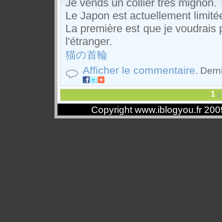
Je vends
un collier
très mignon
.
Le Japon est actuellement
limité
La première est que
je voudrais 
l'étranger.
猫の首輪
Afficher le commentaire
. Dern
1
2
Copyright www.iblogyou.fr 20