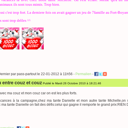
animaux ils sont tous mimis. Trop bien.
si c'est trop fort. La derniere fois on avait gagner un jeu de 7famille au Fort-Boyar
s sont trop drôles ^^
Dernier par pass-partout le 22-01-2012 à 11h56 -
Permalien
-
 entre couz et couz
Publié le Mardi 26 Octobre 2010 à 18:21:46
avec ma couz et mon couz car on est les plus forts.
cances à la campagne,chez ma tante Danielle et mon autre tante Michelle,o
c ma tante Danielle on fait des défis:celui qui gagne il remporte le grand prix:RIEN 