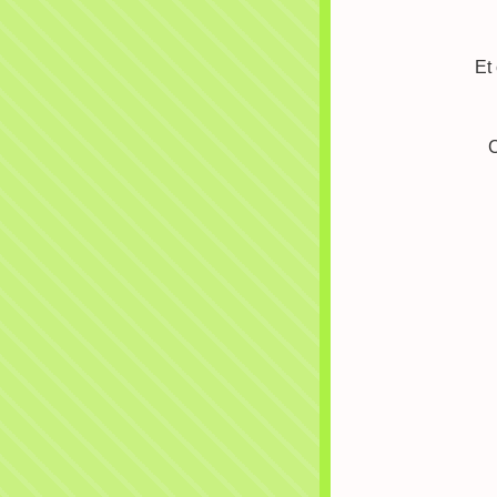
Et 
C