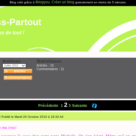
Iblogyou
Créer un blog
Blog créé grâce à
.
gratuitement en moins de 5 minutes.
s-Partout
s de tout !
Archives
Statistiques
Articles : 15
Commentaires :
11
2
Précédente
1
3
Suivante
s
Publié le Mardi 26 Octobre 2010 à 18:32:44
de ma couz':
es vacances là avec chez notre tante Michelle. On s'est éclaté. Même qu'à un mo