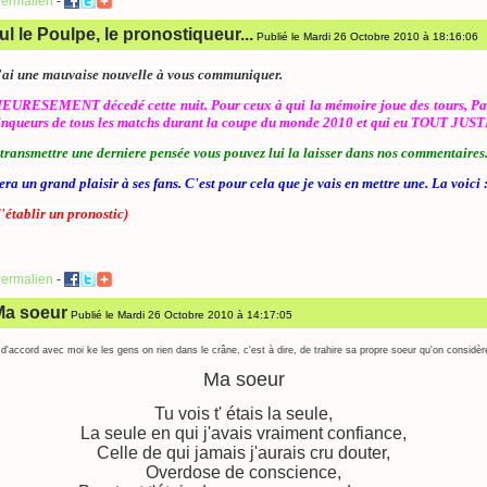
ermalien
-
le Poulpe, le pronostiqueur...
Publié le Mardi 26 Octobre 2010 à 18:16:06
'ai une mauvaise nouvelle à vous communiquer.
URESEMENT décedé cette nuit. Pour ceux à qui la mémoire joue des tours, Paul
ainqueurs de tous les matchs durant la coupe du monde 2010 et qui eu TOUT JUST
 transmettre une derniere pensée vous pouvez lui la laisser dans nos commentaires
ra un grand plaisir à ses fans. C'est pour cela que je vais en mettre une. La voici 
d'établir un pronostic
)
ermalien
-
Ma soeur
Publié le Mardi 26 Octobre 2010 à 14:17:05
'accord avec moi ke les gens on rien dans le crâne, c'est à dire, de trahire sa propre soeur qu'on considè
Ma soeur
Tu vois t' étais la seule,
La seule en qui j'avais vraiment confiance,
Celle de qui jamais j'aurais cru douter,
Overdose de conscience,