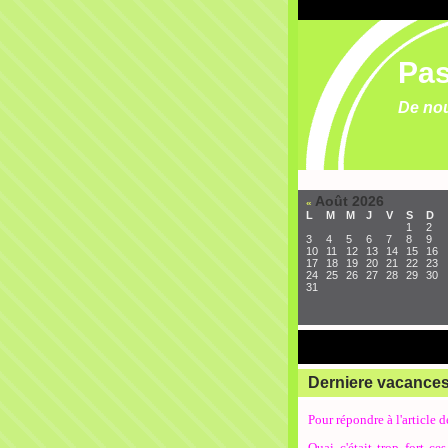
Pas
De nou
Août 2026
«
L
M
M
J
V
S
D
1
2
3
4
5
6
7
8
9
10
11
12
13
14
15
16
17
18
19
20
21
22
23
24
25
26
27
28
29
30
31
Derniere vacance
Pour répondre à l'article 
Ouai c'était trop fort c