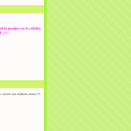
 le poulpe est le célebre
E !!!!
.
:
re comme une meilleure amies !!!!