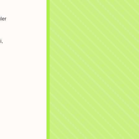
ler
i,