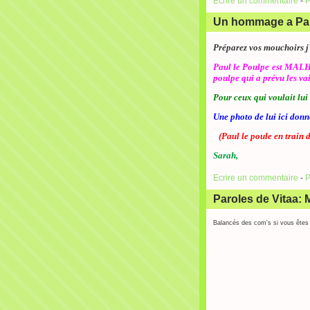
Ecrire un commentaire
-
P
Un hommage a Paul 
Préparez vos mouchoirs j
Paul le Poulpe est MALHE
poulpe qui a prévu les v
Pour ceux qui voulait lui
Une photo de lui ici donne
(Paul le poule en train 
Sarah,
Ecrire un commentaire
-
P
Paroles de Vitaa: 
Balancés des com's si vous êtes d