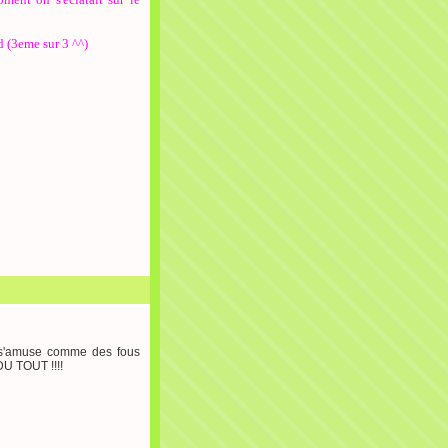
d (3eme sur 3 ^^)
n s'amuse comme des fous
DU TOUT !!!!