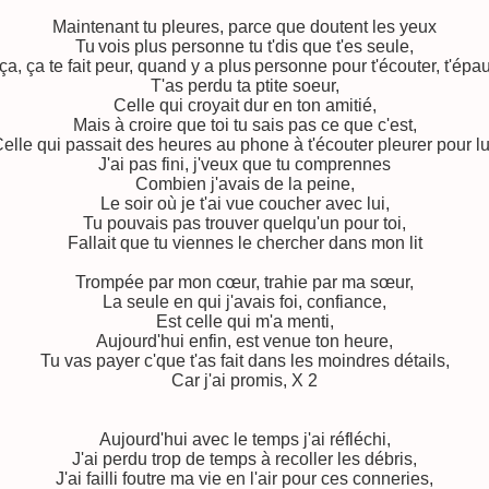
Maintenant tu pleures, parce que doutent les yeux
Tu
vois plus personne tu t'dis que t'es seule,
ça, ça te fait peur, quand y a plus
personne pour t'écouter, t'épau
T'as perdu ta ptite soeur,
Celle qui croyait dur en ton amitié,
Mais à croire que toi tu sais pas ce que c'est,
elle qui passait des heures au phone à t'écouter pleurer pour lu
J'ai pas fini, j'veux que tu comprennes
Combien j'avais de la peine,
Le soir où je t'ai vue coucher avec lui,
Tu pouvais pas trouver quelqu'un pour toi,
Fallait que tu viennes le chercher dans mon lit
Trompée par mon cœur, trahie par ma sœur,
La seule en qui j'avais foi, confiance,
Est celle qui m'a menti,
Aujourd'hui enfin, est venue ton heure,
Tu vas payer c'que t'as fait dans les moindres détails,
Car j'ai promis, X 2
Aujourd'hui avec le temps j'ai réfléchi,
J'ai perdu trop de temps à recoller les débris,
J'ai failli foutre ma vie en l'air pour ces conneries,